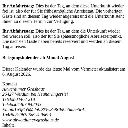
Ihr Anfahrtstag:
Dies ist der Tag, an dem diese Unterkunft wieder
frei ist, also der für Sie frühestmögliche Anreisetag. Die vorherigen
Gäste sind an diesem Tag wieder abgereist und die Unterkunft steht
Ihnen zu diesem Termin zur Verfügung.
Ihr Abfahrtstag:
Dies ist der Tag, an dem die Unterkunft wieder
frei werden soll, also der für Sie spätestmögliche Abreisezeitpunkt.
Die nächsten Gäste haben bereits reserviert und werden an diesem
Tag anreisen.
Belegungskalender ab Monat August
Dieser Kalender wurde das letzte Mal vom Vermieter aktualisiert am
6. August 2026.
Kontakt
Altwerdumer Grashaus
26427 Werdum bei Neuharlingersiel
Telefon
04467 218
Telefax
04467 942033
Email
i
1
n
3
f
6
o
5
@
2
a
9
l
8
t
3
w
8
e
8
r
9
d
9
u
5
m
5
e
5
r
4
-
1
g
4
r
8
a
3
s
9
h
7
a
5
u
9
s
4
.
9
d
6
e
1
www.altwerdumer-grashaus.de
Inhalte