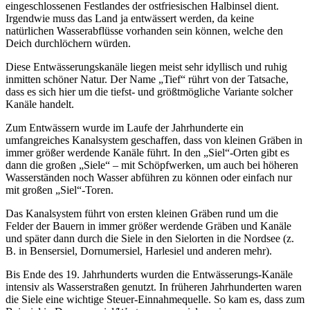
eingeschlossenen Festlandes der ostfriesischen Halbinsel dient.
Irgendwie muss das Land ja entwässert werden, da keine
natürlichen Wasserabflüsse vorhanden sein können, welche den
Deich durchlöchern würden.
Diese Entwässerungskanäle liegen meist sehr idyllisch und ruhig
inmitten schöner Natur. Der Name „Tief“ rührt von der Tatsache,
dass es sich hier um die tiefst- und größtmögliche Variante solcher
Kanäle handelt.
Zum Entwässern wurde im Laufe der Jahrhunderte ein
umfangreiches Kanalsystem geschaffen, dass von kleinen Gräben in
immer größer werdende Kanäle führt. In den „Siel“-Orten gibt es
dann die großen „Siele“ – mit Schöpfwerken, um auch bei höheren
Wasserständen noch Wasser abführen zu können oder einfach nur
mit großen „Siel“-Toren.
Das Kanalsystem führt von ersten kleinen Gräben rund um die
Felder der Bauern in immer größer werdende Gräben und Kanäle
und später dann durch die Siele in den Sielorten in die Nordsee (z.
B. in Bensersiel, Dornumersiel, Harlesiel und anderen mehr).
Bis Ende des 19. Jahrhunderts wurden die Entwässerungs-Kanäle
intensiv als Wasserstraßen genutzt. In früheren Jahrhunderten waren
die Siele eine wichtige Steuer-Einnahmequelle. So kam es, dass zum