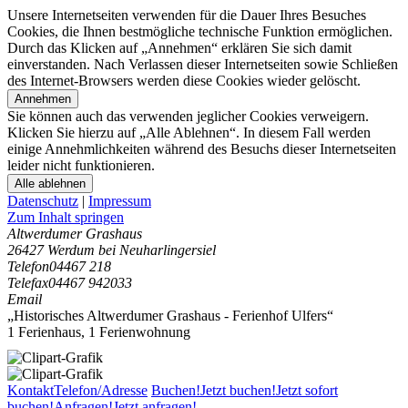
Unsere Internetseiten verwenden für die Dauer Ihres Besuches
Cookies, die Ihnen bestmögliche technische Funktion ermöglichen.
Durch das Klicken auf „Annehmen“ erklären Sie sich damit
einverstanden. Nach Verlassen dieser Internetseiten sowie Schließen
des Internet-Browsers werden diese Cookies wieder gelöscht.
Annehmen
Sie können auch das verwenden jeglicher Cookies verweigern.
Klicken Sie hierzu auf „Alle Ablehnen“. In diesem Fall werden
einige Annehmlichkeiten während des Besuchs dieser Internetseiten
leider nicht funktionieren.
Alle ablehnen
Datenschutz
|
Impressum
Zum Inhalt springen
Altwerdumer Grashaus
26427 Werdum bei Neuharlingersiel
Telefon
04467 218
Telefax
04467 942033
Email
„Historisches Altwerdumer Grashaus - Ferienhof Ulfers“
1 Ferienhaus
,
1 Ferienwohnung
Kontakt
Telefon/Adresse
Buchen!
Jetzt buchen!
Jetzt sofort
buchen!
Anfragen!
Jetzt anfragen!